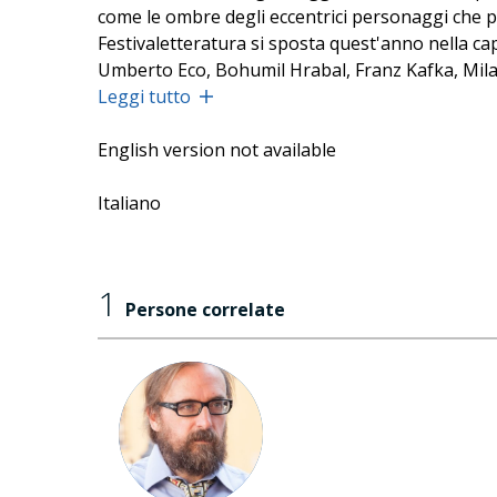
come le ombre degli eccentrici personaggi che popo
Festivaletteratura si sposta quest'anno nella ca
Umberto Eco, Bohumil Hrabal, Franz Kafka, Milan 
l'immaginario. Per agevolare la consultazione de
Leggi tutto
edizioni precedenti, un servizio di "guide" special
English version not available
Italiano
1
Persone correlate