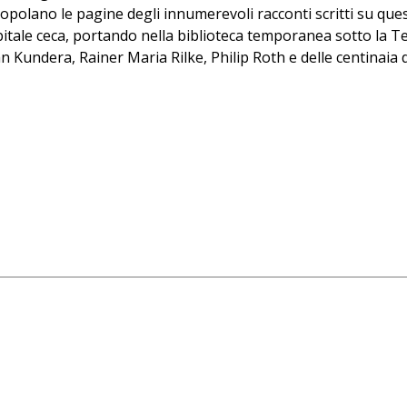
lano le pagine degli innumerevoli racconti scritti su questa m
pitale ceca, portando nella biblioteca temporanea sotto la Te
Kundera, Rainer Maria Rilke, Philip Roth e delle centinaia di
i quasi trecento volumi selezionati quest'anno da Alessandro
izzate.