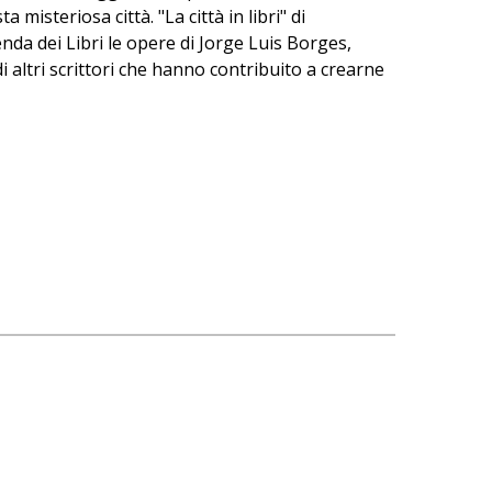
isteriosa città. "La città in libri" di
nda dei Libri le opere di Jorge Luis Borges,
 altri scrittori che hanno contribuito a crearne
 Catalano e Luca Scarlini è previsto, come nelle