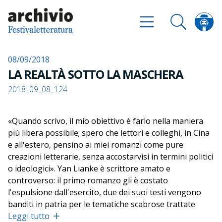
08/09/2018
LA REALTÀ SOTTO LA MASCHERA
2018_09_08_124
«Quando scrivo, il mio obiettivo è farlo nella maniera
più libera possibile; spero che lettori e colleghi, in Cina
e all'estero, pensino ai miei romanzi come pure
creazioni letterarie, senza accostarvisi in termini politici
o ideologici». Yan Lianke è scrittore amato e
controverso: il primo romanzo gli è costato
l'espulsione dall'esercito, due dei suoi testi vengono
banditi in patria per le tematiche scabrose trattate
(
Leggi tutto
Servire il popolo
e
Il sogno del villaggio dei Ding
) e