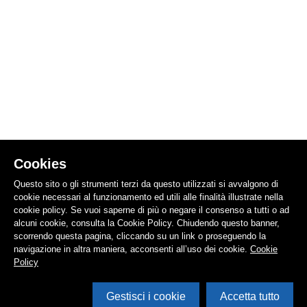
Cookies
Questo sito o gli strumenti terzi da questo utilizzati si avvalgono di
cookie necessari al funzionamento ed utili alle finalità illustrate nella
cookie policy. Se vuoi saperne di più o negare il consenso a tutti o ad
alcuni cookie, consulta la Cookie Policy. Chiudendo questo banner,
scorrendo questa pagina, cliccando su un link o proseguendo la
navigazione in altra maniera, acconsenti all’uso dei cookie.
Cookie
Policy
Gestisci i cookie
Accetta tutto