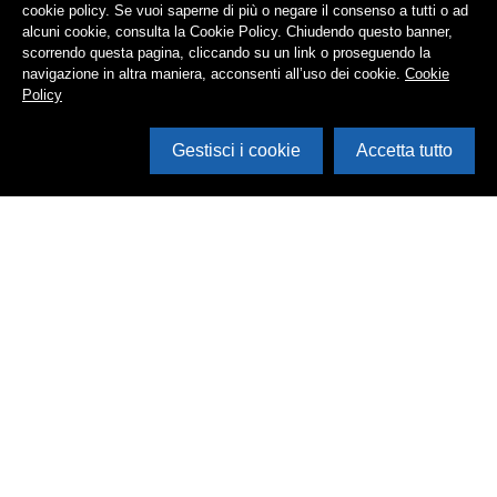
cookie policy. Se vuoi saperne di più o negare il consenso a tutti o ad
alcuni cookie, consulta la Cookie Policy. Chiudendo questo banner,
scorrendo questa pagina, cliccando su un link o proseguendo la
navigazione in altra maniera, acconsenti all’uso dei cookie.
Cookie
Policy
Gestisci i cookie
Accetta tutto
Cerca in archivio
Inventario
Documenti
Foto
Audio
Video