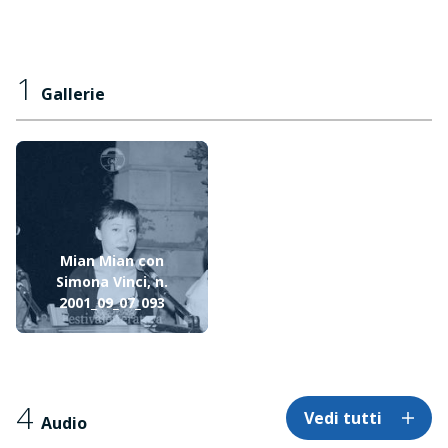
1
Gallerie
Mian Mian con
Simona Vinci, n.
2001_09_07_093
4
Vedi tutti
Audio