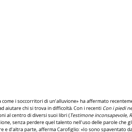
ma come i soccorritori di un'alluvione» ha affermato recentem
d aiutare chi si trova in difficoltà. Con i recenti
Con i piedi n
l centro di diversi suoi libri (
Testimone inconsapevole, Ra
one, senza perdere quel talento nell'uso delle parole che gl
e e d'altra parte, afferma Carofiglio: «Io sono spaventato d