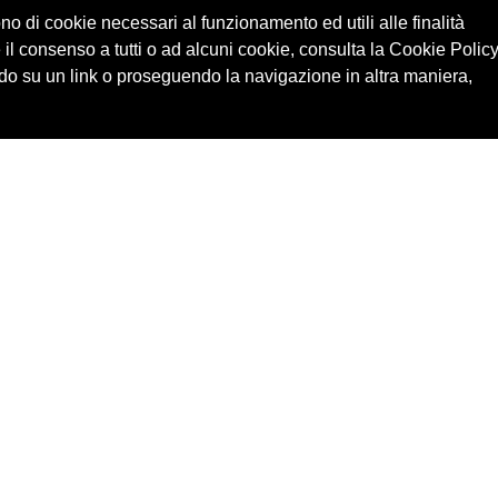
ono di cookie necessari al funzionamento ed utili alle finalità
 il consenso a tutti o ad alcuni cookie, consulta la Cookie Policy
o su un link o proseguendo la navigazione in altra maniera,
Cerca in archivio
Edizioni
Chi
Inventario
Enti
Per
Documenti
Persone
Ne
Foto
Temi
Audio
Rassegne
Video
Luoghi