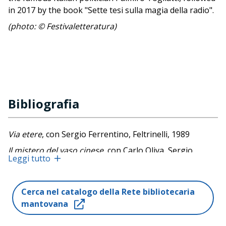
in 2017 by the book "Sette tesi sulla magia della radio".
(photo: © Festivaletteratura)
Bibliografia
Via etere
, con Sergio Ferrentino, Feltrinelli, 1989
Il mistero del vaso cinese
, con Carlo Oliva, Sergio
Leggi tutto
Ferrentino, Sperling & Kupfer, 1993
Il mondo dell'adolescenza. Pensieri, enigmi,
provocazioni. Indagine OMS sui giovani e la salute a
Cerca nel catalogo della Rete bibliotecaria
Milano
, a cura di Massimo Cirri, Corrado Celata,
mantovana
Luciana Zanon, Franco Angeli, 1997