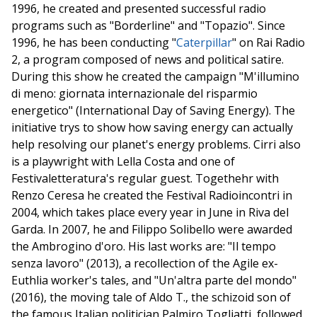
1996, he created and presented successful radio
programs such as "Borderline" and "Topazio". Since
1996, he has been conducting "
Caterpillar
" on Rai Radio
2, a program composed of news and political satire.
During this show he created the campaign "M'illumino
di meno: giornata internazionale del risparmio
energetico" (International Day of Saving Energy). The
initiative trys to show how saving energy can actually
help resolving our planet's energy problems. Cirri also
is a playwright with Lella Costa and one of
Festivaletteratura's regular guest. Togethehr with
Renzo Ceresa he created the Festival Radioincontri in
2004, which takes place every year in June in Riva del
Garda. In 2007, he and Filippo Solibello were awarded
the Ambrogino d'oro. His last works are: "Il tempo
senza lavoro" (2013), a recollection of the Agile ex-
Euthlia worker's tales, and "Un'altra parte del mondo"
(2016), the moving tale of Aldo T., the schizoid son of
the famous Italian politician Palmiro Togliatti, followed