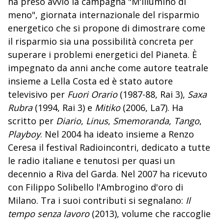
ha preso avvio la campagna "M'illumino di
meno", giornata internazionale del risparmio
energetico che si propone di dimostrare come
il risparmio sia una possibilità concreta per
superare i problemi energetici del Pianeta. È
impegnato da anni anche come autore teatrale
insieme a Lella Costa ed è stato autore
televisivo per
Fuori Orario
(1987-88, Rai 3),
Saxa
Rubra
(1994, Rai 3) e
Mitiko
(2006, La7). Ha
scritto per
Diario
,
Linus
,
Smemoranda
,
Tango
,
Playboy
. Nel 2004 ha ideato insieme a Renzo
Ceresa il festival Radioincontri, dedicato a tutte
le radio italiane e tenutosi per quasi un
decennio a Riva del Garda. Nel 2007 ha ricevuto
con Filippo Solibello l'Ambrogino d'oro di
Milano. Tra i suoi contributi si segnalano:
Il
tempo senza lavoro
(2013), volume che raccoglie