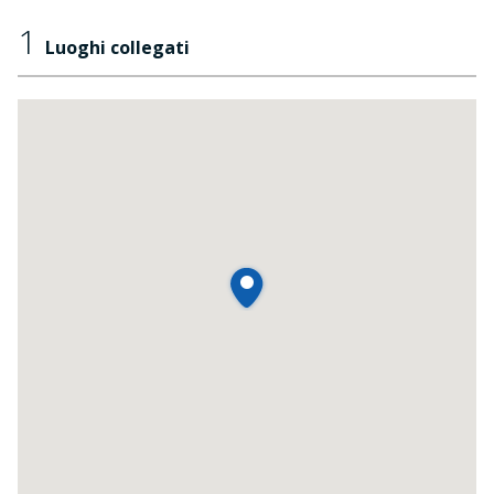
1
Luoghi collegati