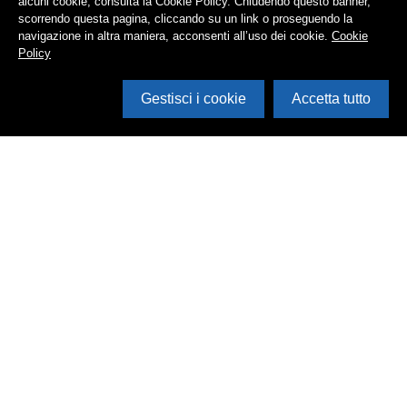
alcuni cookie, consulta la Cookie Policy. Chiudendo questo banner,
scorrendo questa pagina, cliccando su un link o proseguendo la
navigazione in altra maniera, acconsenti all’uso dei cookie.
Cookie
Policy
Gestisci i cookie
Accetta tutto
Cerca in archivio
Inventario
Documenti
Foto
Audio
Video
Edizioni