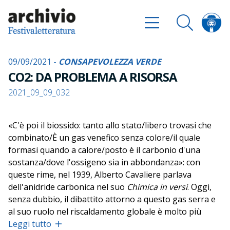
09/09/2021 -
CONSAPEVOLEZZA VERDE
CO2: DA PROBLEMA A RISORSA
2021_09_09_032
«C'è poi il biossido: tanto allo stato/libero trovasi che
combinato/È un gas venefico senza colore/il quale
formasi quando a calore/posto è il carbonio d'una
sostanza/dove l'ossigeno sia in abbondanza»: con
queste rime, nel 1939, Alberto Cavaliere parlava
dell'anidride carbonica nel suo
Chimica in versi
. Oggi,
senza dubbio, il dibattito attorno a questo gas serra e
al suo ruolo nel riscaldamento globale è molto più
acceso e dai toni meno faceti. «Molto si parla del
Leggi tutto