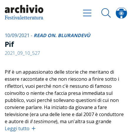
10/09/2021 -
READ ON. BLURANDEVÙ
Pif
2021_09_10_527
Pif è un appassionato delle storie che meritano di
essere raccontate e che non riescono a finire sotto i
riflettori, vuoi perché non c'è nessuno di famoso
coinvolto o niente che faccia presa immediata sul
pubblico, vuoi perché sollevano questioni di cui non
conviene parlare. Ha iniziato da giovane a fare
televisione (era una delle Iene e dal 2007 è conduttore
e autore di
Il testimone
), ma un'altra sua grande
passione è il cinema: oltre che attore è regista di film di
Leggi tutto