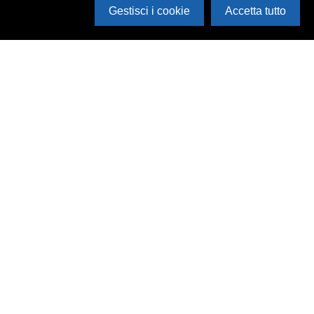
Gestisci i cookie
Accetta tutto
Cerca in archivio
Inventario
Documenti
Foto
Audio
Video
Edizioni
Enti
Persone
Temi
Rassegne