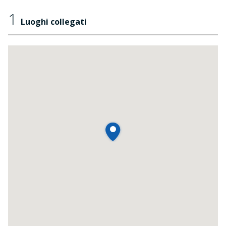
1
Luoghi collegati