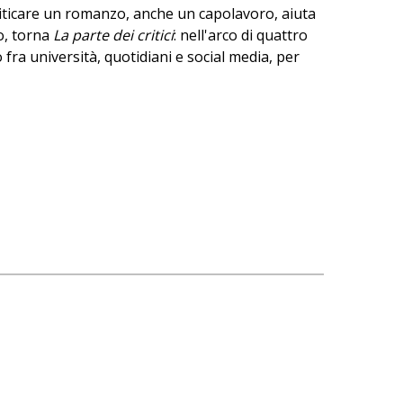
criticare un romanzo, anche un capolavoro, aiuta
o, torna
La parte dei critici
: nell'arco di quattro
fra università, quotidiani e social media, per
 è in fondo un modo di parlarne bene. Insieme a
gli antichi
e
Oracoli, santuari e altri prodigi
.