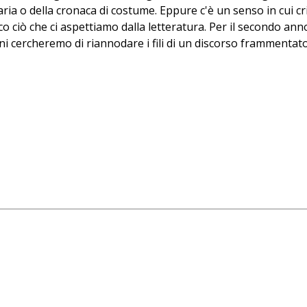
ria o della cronaca di costume. Eppure c'è un senso in cui 
ciò che ci aspettiamo dalla letteratura. Per il secondo ann
ioni cercheremo di riannodare i fili di un discorso frammentato 
pere giustamente celebrate. Parlare male di un grande autore
ico Dino Baldi, filologo classico e autore di
Morti favolose de