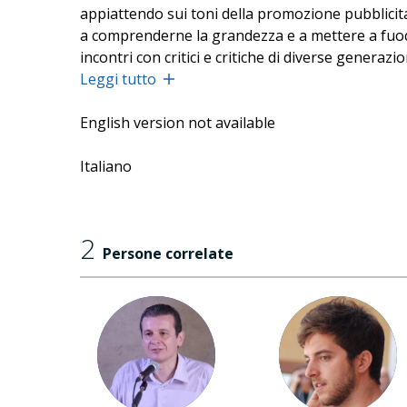
appiattendo sui toni della promozione pubblicita
a comprenderne la grandezza e a mettere a fuoco 
incontri con critici e critiche di diverse generaz
offrire un'immagine più ricca e complessa di o
Leggi tutto
Vincenzo Latronico, oggi farà la sua parte di crit
English version not available
Italiano
2
Persone correlate