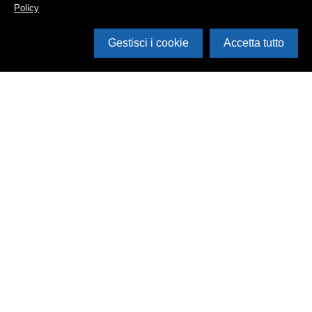
Policy
Gestisci i cookie
Accetta tutto
Cerca in archivio
Inventario
Documenti
Foto
Audio
Video
Edizioni
Enti
Persone