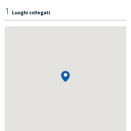
1
Luoghi collegati