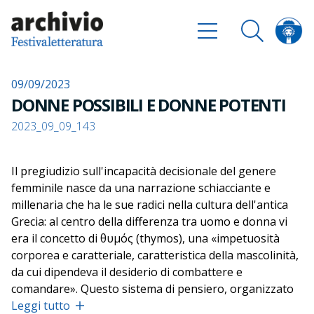
09/09/2023
DONNE POSSIBILI E DONNE POTENTI
2023_09_09_143
Il pregiudizio sull'incapacità decisionale del genere
femminile nasce da una narrazione schiacciante e
millenaria che ha le sue radici nella cultura dell'antica
Grecia: al centro della differenza tra uomo e donna vi
era il concetto di θυμός (thymos), una «impetuosità
corporea e caratteriale, caratteristica della mascolinità,
da cui dipendeva il desiderio di combattere e
comandare». Questo sistema di pensiero, organizzato
da Aristotele e tramandatosi per secoli una volta
Leggi tutto