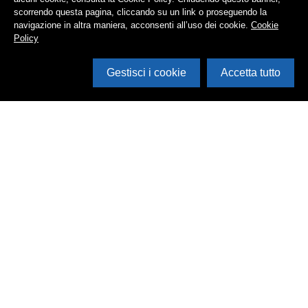
scorrendo questa pagina, cliccando su un link o proseguendo la
navigazione in altra maniera, acconsenti all’uso dei cookie.
Cookie
Policy
Gestisci i cookie
Accetta tutto
Cerca in archivio
Inventario
Documenti
Foto
Audio
Video
Edizioni