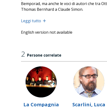
Bemporad, ma anche le voci di autori che tra Ott
Thomas Bernhard a Claude Simon.
Leggi tutto
L'azione scenica si svolgerà in sei turni della 
English version not available
biglietto si potrà scegliere l'orario del proprio 
raccomanda la massima puntualità.
2
Persone correlate
L'evento 065 è stato annullato.
La Compagnia
Scarlini, Luca