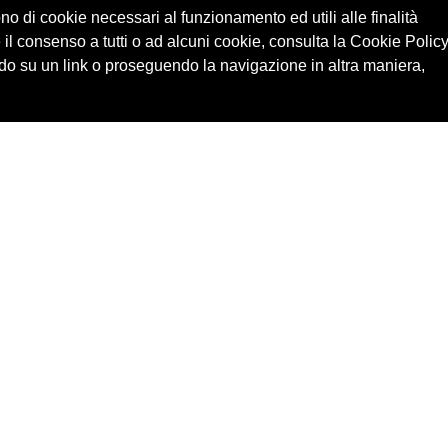
ono di cookie necessari al funzionamento ed utili alle finalità
 il consenso a tutti o ad alcuni cookie, consulta la Cookie Policy
o su un link o proseguendo la navigazione in altra maniera,
Cerca in archivio
Edizioni
Chi
Inventario
Enti
Per
Documenti
Persone
Ne
Foto
Temi
Audio
Rassegne
Video
Luoghi