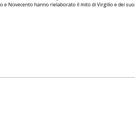
o e Novecento hanno rielaborato il mito di Virgilio e dei su
durata di 40 minuti ciascuno, per un massimo di 30 partecipa
turno, che non sarà in alcun modo modificabile. Orari di access