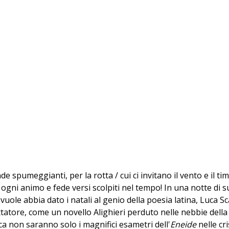
de spumeggianti, per la rotta / cui ci invitano il vento e il t
gni animo e fede versi scolpiti nel tempo! In una notte di suss
ole abbia dato i natali al genio della poesia latina, Luca Sca
atore, come un novello Alighieri perduto nelle nebbie della s
ca non saranno solo i magnifici esametri dell'
Eneide
nelle cr