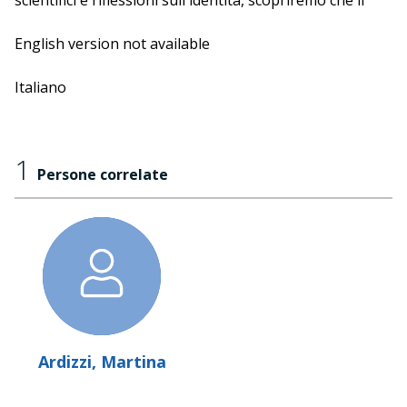
scientifici e riflessioni sull'identità, scopriremo che il
cervello è molto più fluido – e molto meno etichettabile
– di quanto si pensi.
English version not available
Italiano
1
Persone correlate
Ardizzi, Martina