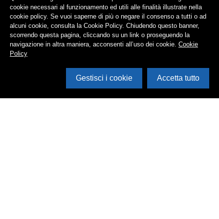
cookie necessari al funzionamento ed utili alle finalità illustrate nella
cookie policy. Se vuoi saperne di più o negare il consenso a tutti o ad
alcuni cookie, consulta la Cookie Policy. Chiudendo questo banner,
scorrendo questa pagina, cliccando su un link o proseguendo la
navigazione in altra maniera, acconsenti all’uso dei cookie.
Cookie
Policy
Gestisci i cookie
Accetta tutto
Cerca in archivio
Inventario
Documenti
Foto
Audio
Video