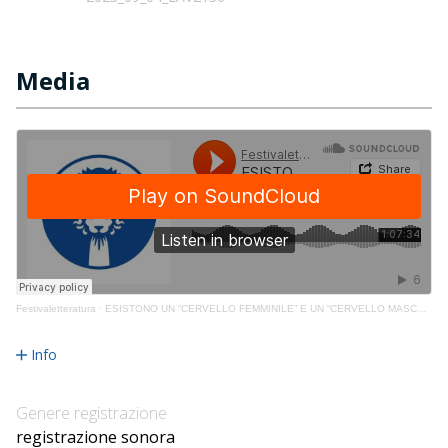
Media
Festivaletteratura
·
ESISTONO UN “CERVELLO FEMMINILE” E UN “CERVELLO MASCHILE”?, Lavagne, n. 2025_09_04_LAV2130
Info
Genere registrazione
registrazione sonora