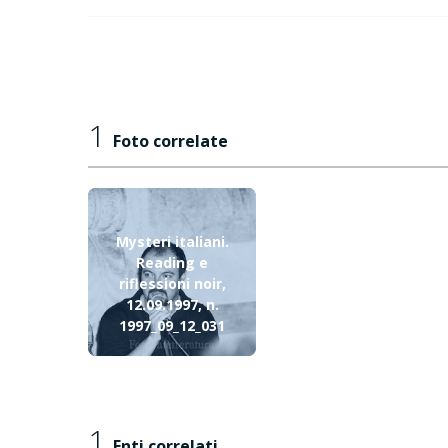
1
Foto correlate
Mysteri italiani.
Reading e
riflessioni noir,
12.09.1997, n.
1997_09_12_031
1
Enti correlati