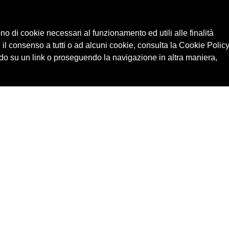
ono di cookie necessari al funzionamento ed utili alle finalità
 il consenso a tutti o ad alcuni cookie, consulta la Cookie Policy
o su un link o proseguendo la navigazione in altra maniera,
Cerca in archivio
Edizioni
Chi
Inventario
Enti
Per
Documenti
Persone
Ne
Foto
Temi
Audio
Rassegne
Video
Luoghi