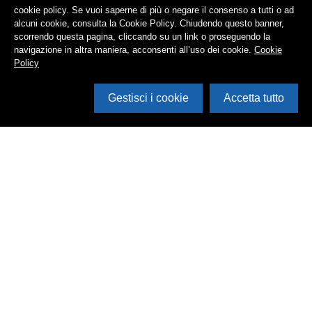
cookie policy. Se vuoi saperne di più o negare il consenso a tutti o ad
alcuni cookie, consulta la Cookie Policy. Chiudendo questo banner,
scorrendo questa pagina, cliccando su un link o proseguendo la
navigazione in altra maniera, acconsenti all’uso dei cookie.
Cookie
Policy
Gestisci i cookie
Accetta tutto
Cerca in archivio
Inventario
Documenti
Foto
Audio
Video