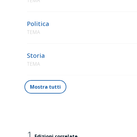
TEMA
Politica
TEMA
Storia
TEMA
Mostra tutti
1
Edizioni correlate