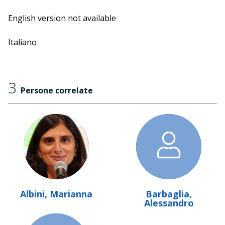
Corpo a corpo
esordisce con un graphic novel
interamente scritto e illustrato da lui per raccontare il
English version not available
legame inevitabile e complesso tra adolescenti e
scuola, fatto di aspettative, paure, sguardi, amicizie,
Italiano
speranze e delusioni, e del ruolo che gli adulti hanno in
questa danza complessa e delicata. A condurli sarà
Marianna Albini.
3
Persone correlate
Albini, Marianna
Barbaglia,
Alessandro