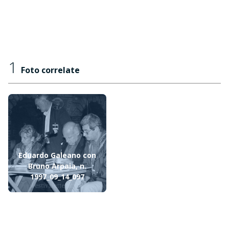
1
Foto correlate
Eduardo Galeano con
Bruno Arpaia, n.
1997_09_14_097