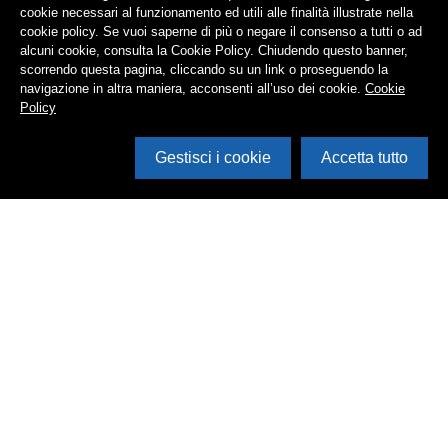
cookie necessari al funzionamento ed utili alle finalità illustrate nella
cookie policy. Se vuoi saperne di più o negare il consenso a tutti o ad
alcuni cookie, consulta la Cookie Policy. Chiudendo questo banner,
scorrendo questa pagina, cliccando su un link o proseguendo la
navigazione in altra maniera, acconsenti all’uso dei cookie.
Cookie
Policy
Gestisci i cookie
Accetta tutto
Cerca in archivio
Inventario
Documenti
Foto
Audio
Video