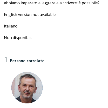
abbiamo imparato a leggere e a scrivere: è possibile?
Naturalmente sì. Basta disegnare un alfabeto tutto
nuovo fatto di segni e di simboli a cui corrispondono
English version not available
altrettanti significati e armarsi di un po' di fantasia. Il
laboratorio di scrittura si svolge a partire da lunedì 8
Italiano
settembre ed è tenuto da Dario Moretti.
Non disponibile
1
Persone correlate