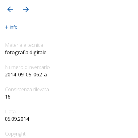
precedente
successiva
Info
Materia e tecnica
fotografia digitale
Numero d'inventario
2014_09_05_062_a
Consistenza rilevata
16
Data
05.09.2014
Copyright