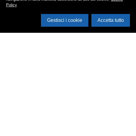
Policy
Gestisci i cookie
Accetta tutto
Cerca in archivio
Inventario
Documenti
Foto
Audio
Video
Edizioni
Enti
Persone