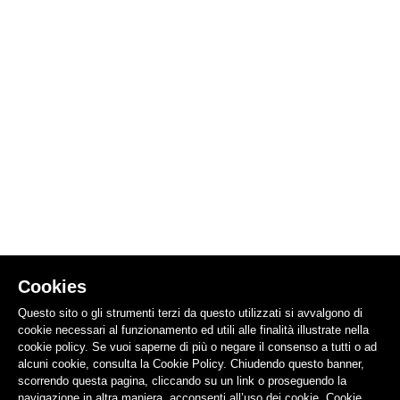
Cookies
Questo sito o gli strumenti terzi da questo utilizzati si avvalgono di
cookie necessari al funzionamento ed utili alle finalità illustrate nella
cookie policy. Se vuoi saperne di più o negare il consenso a tutti o ad
alcuni cookie, consulta la Cookie Policy. Chiudendo questo banner,
scorrendo questa pagina, cliccando su un link o proseguendo la
navigazione in altra maniera, acconsenti all’uso dei cookie.
Cookie