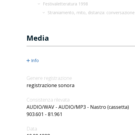
Festivaletteratura 1998
Straniamento, mito, distanza: conversazione 
Media
Info
Genere registrazione
registrazione sonora
Consistenza rilevata
AUDIO/WAV - AUDIO/MP3 - Nastro (cassetta)
903.601 - 81.961
Data