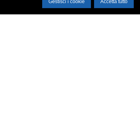
Gestisci i cookie
Accetta tutto
Cerca in archivio
Inventario
Documenti
Foto
Audio
Video
Edizioni
Enti
Persone
Temi
Rassegne