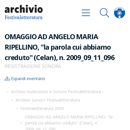
OMAGGIO AD ANGELO MARIA
RIPELLINO, "la parola cui abbiamo
creduto" (Celan), n. 2009_09_11_096
REGISTRAZIONE SONORA
Espandi inventario
Archivio Audiovisivo e Sonoro Festivaletteratura
Archivio Sonoro Festivaletteratura
Festivaletteratura 2009
OMAGGIO AD ANGELO MARIA RIPELLINO, "la
parola cui abbiamo creduto" (Celan), n.
2009_09_11_096