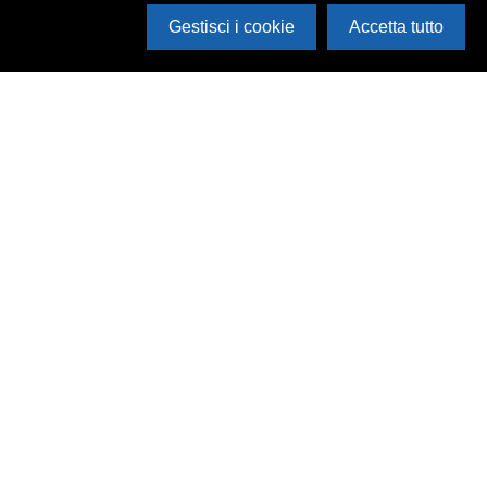
Gestisci i cookie
Accetta tutto
Cerca in archivio
Inventario
Documenti
Foto
Audio
Video
Edizioni
Enti
Persone
Temi