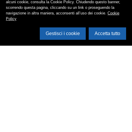
alcuni cookie, consulta la Cookie Policy. Chiudendo questo banner,
scorrendo questa pagina, cliccando su un link o proseguendo la
navigazione in altra maniera, acconsenti all’uso dei cookie.
Cookie
Policy
Gestisci i cookie
Accetta tutto
Cerca in archivio
Inventario
Documenti
Foto
Audio
Video
Edizioni