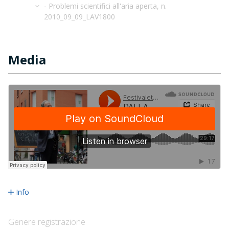
- Problemi scientifici all'aria aperta, n.
2010_09_09_LAV1800
Media
Info
Genere registrazione