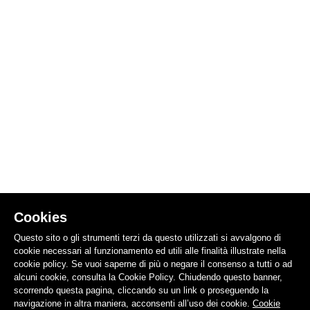
Cookies
Questo sito o gli strumenti terzi da questo utilizzati si avvalgono di
cookie necessari al funzionamento ed utili alle finalità illustrate nella
cookie policy. Se vuoi saperne di più o negare il consenso a tutti o ad
alcuni cookie, consulta la Cookie Policy. Chiudendo questo banner,
scorrendo questa pagina, cliccando su un link o proseguendo la
navigazione in altra maniera, acconsenti all’uso dei cookie.
Cookie