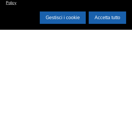
Policy
Gestisci i cookie
Accetta tutto
Cerca in archivio
Inventario
Documenti
Foto
Audio
Video
Edizioni
Enti
Persone