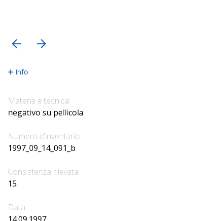
precedente
successiva
Info
Materia e tecnica
negativo su pellicola
Numero d'inventario
1997_09_14_091_b
Consistenza rilevata
15
Data
14.09.1997