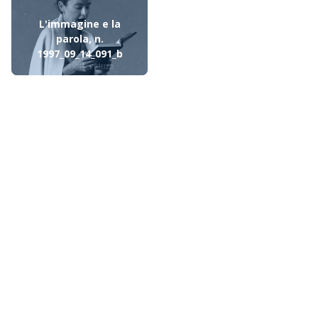
L'immagine e la
parola, n.
1997_09_14_091_b