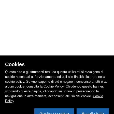
Cookies
Questo sito o gli strumenti terzi da questo utilizzati si avvalgono di
cookie necessari al funzionamento ed utili alle finalità illustrate nella
cookie policy. Se vuoi saperne di più o negare il consenso a tutti o ad
alcuni cookie, consulta la Cookie Policy. Chiudendo questo banner,
scorrendo questa pagina, cliccando su un link o proseguendo la
navigazione in altra maniera, acconsenti all’uso dei cookie.
Cookie
Policy
Gestisci i cookie
Accetta tutto