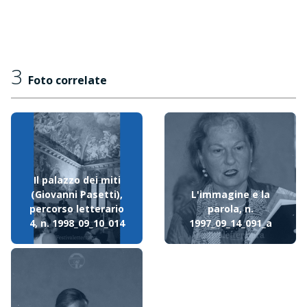
3
Foto correlate
Il palazzo dei miti
(Giovanni Pasetti),
L'immagine e la
percorso letterario
parola, n.
4, n. 1998_09_10_014
1997_09_14_091_a