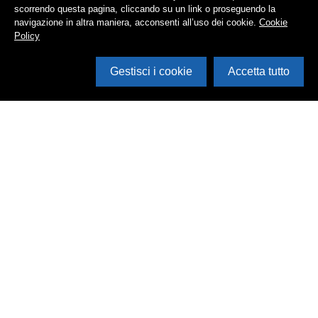
scorrendo questa pagina, cliccando su un link o proseguendo la
navigazione in altra maniera, acconsenti all’uso dei cookie.
Cookie
Policy
Gestisci i cookie
Accetta tutto
Cerca in archivio
Inventario
Documenti
Foto
Audio
Video
Edizioni