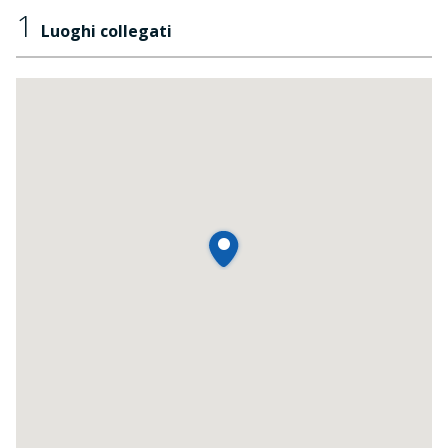
1
Luoghi collegati