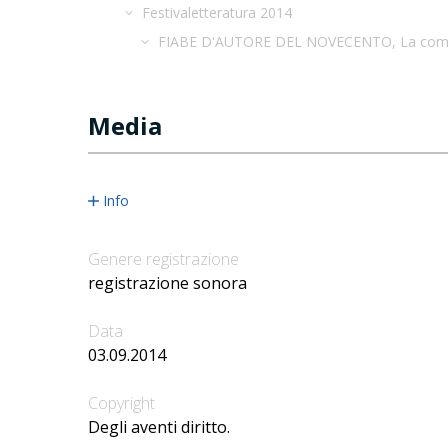
Festivaletteratura 2014
FIABE D'AUTORE DEL NOVECENTO, La compag
Media
Info
Genere registrazione
registrazione sonora
Data
03.09.2014
Copyright
Degli aventi diritto.