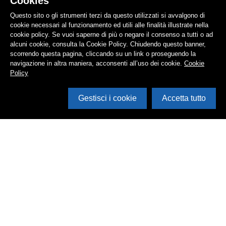
Cookies
Questo sito o gli strumenti terzi da questo utilizzati si avvalgono di
cookie necessari al funzionamento ed utili alle finalità illustrate nella
cookie policy. Se vuoi saperne di più o negare il consenso a tutti o ad
alcuni cookie, consulta la Cookie Policy. Chiudendo questo banner,
scorrendo questa pagina, cliccando su un link o proseguendo la
navigazione in altra maniera, acconsenti all’uso dei cookie.
Cookie
Policy
Gestisci i cookie
Accetta tutto
Cerca in archivio
Inventario
Documenti
Foto