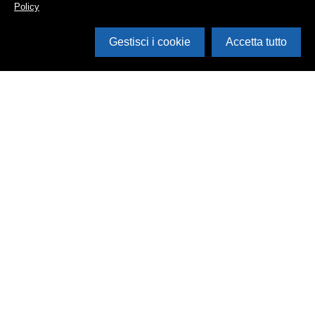
Policy
Gestisci i cookie
Accetta tutto
Cerca in archivio
Inventario
Documenti
Foto
Audio
Video
Edizioni
Enti
Persone