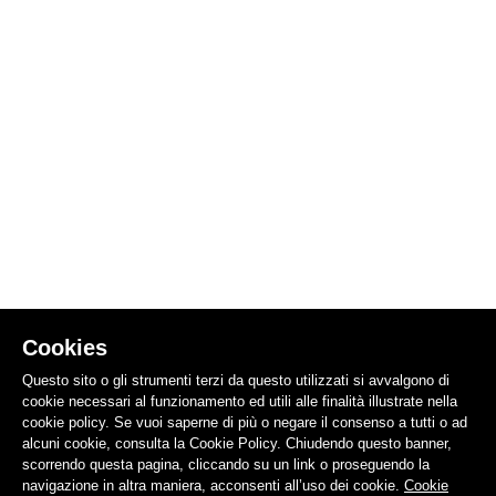
Cookies
Questo sito o gli strumenti terzi da questo utilizzati si avvalgono di
cookie necessari al funzionamento ed utili alle finalità illustrate nella
cookie policy. Se vuoi saperne di più o negare il consenso a tutti o ad
alcuni cookie, consulta la Cookie Policy. Chiudendo questo banner,
scorrendo questa pagina, cliccando su un link o proseguendo la
navigazione in altra maniera, acconsenti all’uso dei cookie.
Cookie