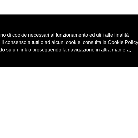
ono di cookie necessari al funzionamento ed utili alle finalità
 il consenso a tutti o ad alcuni cookie, consulta la Cookie Policy
o su un link o proseguendo la navigazione in altra maniera,
Cerca in archivio
Edizioni
Chi
Inventario
Enti
Per
Documenti
Persone
Ne
Foto
Temi
Audio
Rassegne
Video
Luoghi