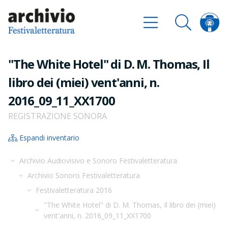
"The White Hotel" di D. M. Thomas, Il
libro dei (miei) vent'anni, n.
2016_09_11_XX1700
REGISTRAZIONE SONORA
Espandi inventario
Archivio Audiovisivo e Sonoro Festivaletteratura
Archivio Sonoro Festivaletteratura
Festivaletteratura 2016
"The White Hotel" di D. M. Thomas, Il libro dei (miei)
vent'anni, n. 2016_09_11_XX1700