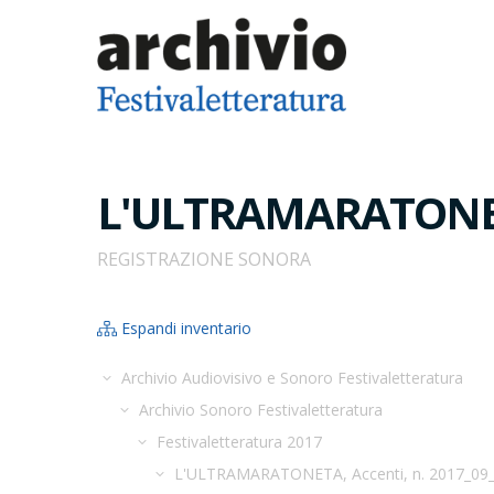
L'ULTRAMARATONETA
REGISTRAZIONE SONORA
Espandi inventario
Archivio Audiovisivo e Sonoro Festivaletteratura
Archivio Sonoro Festivaletteratura
Festivaletteratura 2017
L'ULTRAMARATONETA, Accenti, n. 2017_09