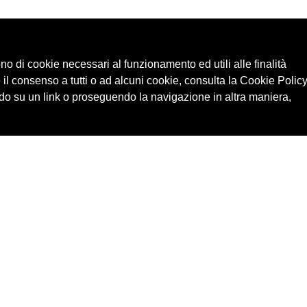
ono di cookie necessari al funzionamento ed utili alle finalità
 il consenso a tutti o ad alcuni cookie, consulta la Cookie Policy
o su un link o proseguendo la navigazione in altra maniera,
Cerca in archivio
Edizioni
Chi
Inventario
Enti
Per
Documenti
Persone
Ne
Foto
Temi
Audio
Rassegne
Video
Luoghi