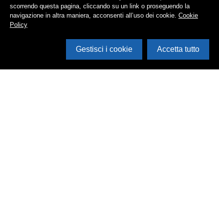
scorrendo questa pagina, cliccando su un link o proseguendo la
navigazione in altra maniera, acconsenti all’uso dei cookie.
Cookie
Policy
Gestisci i cookie
Accetta tutto
Cerca in archivio
Inventario
Documenti
Foto
Audio
Video
Edizioni