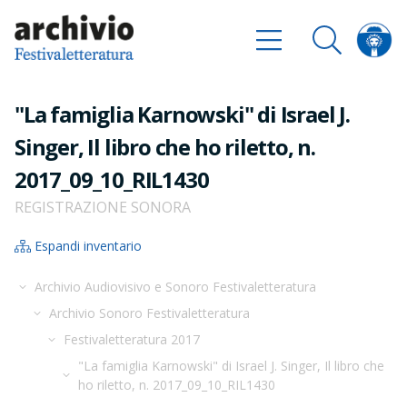
"La famiglia Karnowski" di Israel J.
Singer, Il libro che ho riletto, n.
2017_09_10_RIL1430
REGISTRAZIONE SONORA
Espandi inventario
Archivio Audiovisivo e Sonoro Festivaletteratura
Archivio Sonoro Festivaletteratura
Festivaletteratura 2017
"La famiglia Karnowski" di Israel J. Singer, Il libro che
ho riletto, n. 2017_09_10_RIL1430