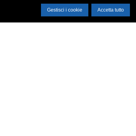
Gestisci i cookie
Accetta tutto
Cerca in archivio
Inventario
Documenti
Foto
Audio
Video
Edizioni
Enti
Persone
Temi