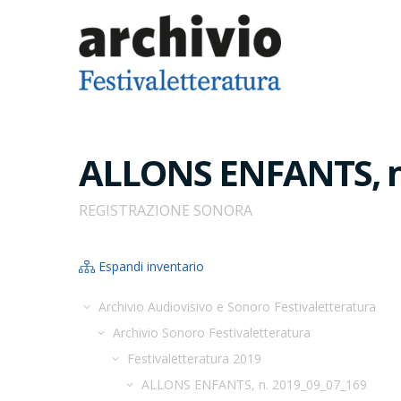
ALLONS ENFANTS, n
REGISTRAZIONE SONORA
Espandi inventario
Archivio Audiovisivo e Sonoro Festivaletteratura
Archivio Sonoro Festivaletteratura
Festivaletteratura 2019
ALLONS ENFANTS, n. 2019_09_07_169