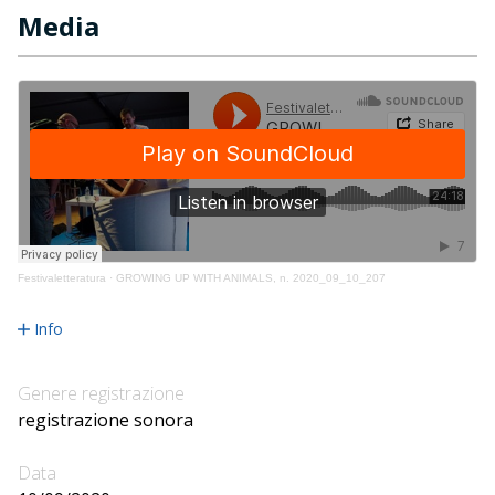
Media
Festivaletteratura
·
GROWING UP WITH ANIMALS, n. 2020_09_10_207
Info
Genere registrazione
registrazione sonora
Data