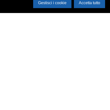
Gestisci i cookie
Accetta tutto
Cerca in archivio
Inventario
Documenti
Foto
Audio
Video
Edizioni
Enti
Persone
Temi
Rassegne