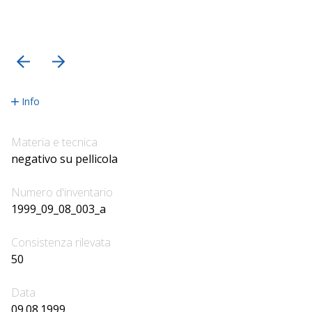
precedente
successiva
Info
Materia e tecnica
negativo su pellicola
Numero d'inventario
1999_09_08_003_a
Consistenza rilevata
50
Data
09.08.1999