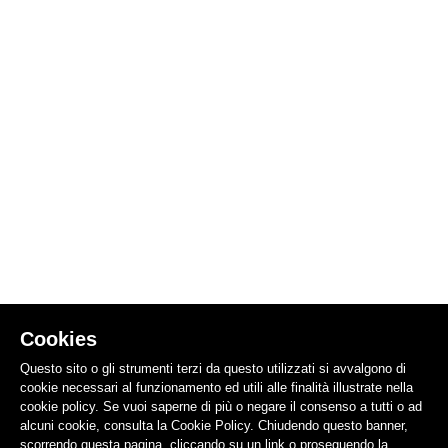
Cookies
Questo sito o gli strumenti terzi da questo utilizzati si avvalgono di
cookie necessari al funzionamento ed utili alle finalità illustrate nella
cookie policy. Se vuoi saperne di più o negare il consenso a tutti o ad
alcuni cookie, consulta la Cookie Policy. Chiudendo questo banner,
scorrendo questa pagina, cliccando su un link o proseguendo la