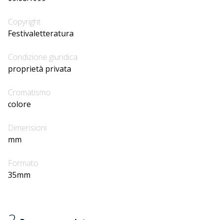
Copyright
Festivaletteratura
Condizione giuridica
proprietà privata
Cromatismo
colore
Dimensioni
mm
Formato
35mm
2