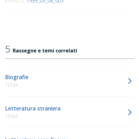
EVENTO
1999_09_08_003
5
Rassegne e temi correlati
Biografie
TEMA
Letteratura straniera
TEMA