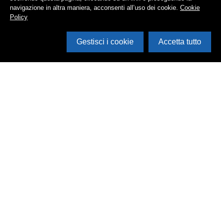
navigazione in altra maniera, acconsenti all’uso dei cookie.
Cookie
Policy
Gestisci i cookie
Accetta tutto
Cerca in archivio
Inventario
Documenti
Foto
Audio
Video
Edizioni
Enti