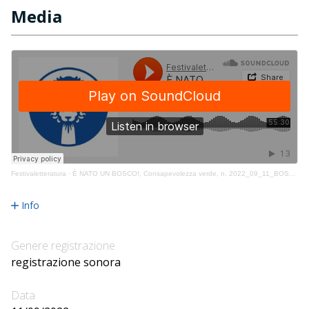
Media
Festivaletteratura
·
È NATO UN BOSCO!, Consapevolezza verde, n. 2022_09_11_BOSCO1200
Info
Genere registrazione
registrazione sonora
Data