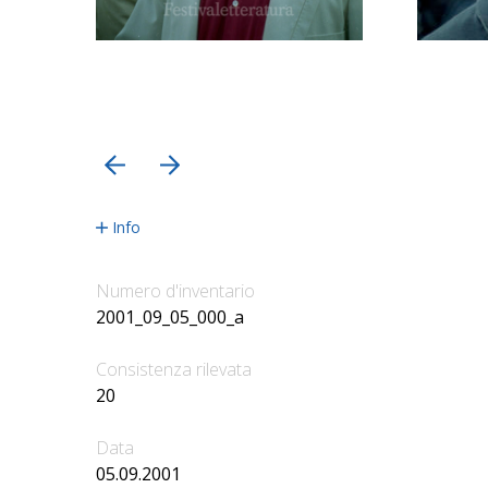
precedente
successiva
Info
Numero d'inventario
2001_09_05_000_a
Consistenza rilevata
20
Data
05.09.2001