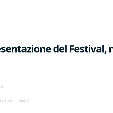
sentazione del Festival, 
va
 2001_09_05_000_a