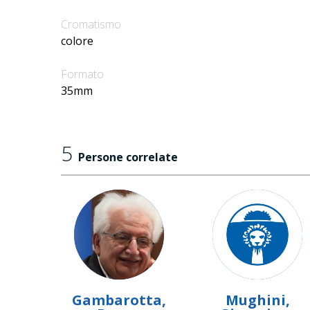
Cromatismo
colore
Formato
35mm
5
Persone correlate
Gambarotta,
Mughini,