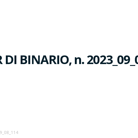
I BINARIO, n. 2023_09_
9_08_114