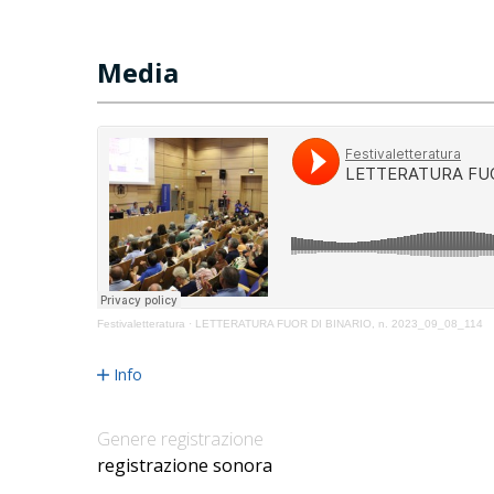
Media
Festivaletteratura
·
LETTERATURA FUOR DI BINARIO, n. 2023_09_08_114
Info
Genere registrazione
registrazione sonora