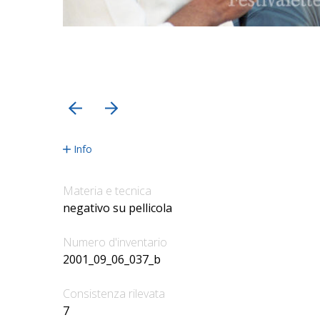
precedente
successiva
Info
Materia e tecnica
negativo su pellicola
Numero d'inventario
2001_09_06_037_b
Consistenza rilevata
7