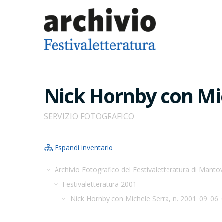
Nick Hornby con Mic
SERVIZIO FOTOGRAFICO
Espandi inventario
Archivio Fotografico del Festivaletteratura di Manto
Festivaletteratura 2001
Nick Hornby con Michele Serra, n. 2001_09_06