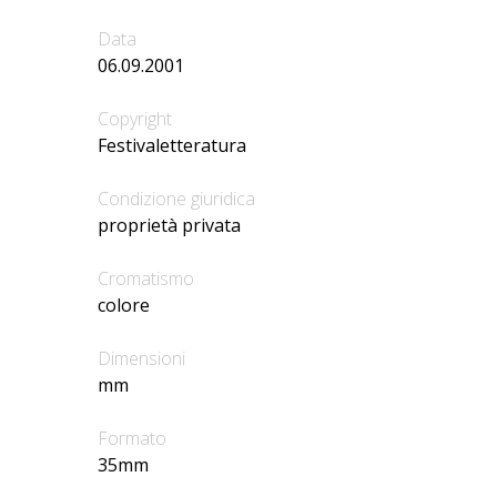
Data
06.09.2001
Copyright
Festivaletteratura
Condizione giuridica
proprietà privata
Cromatismo
colore
Dimensioni
mm
Formato
35mm