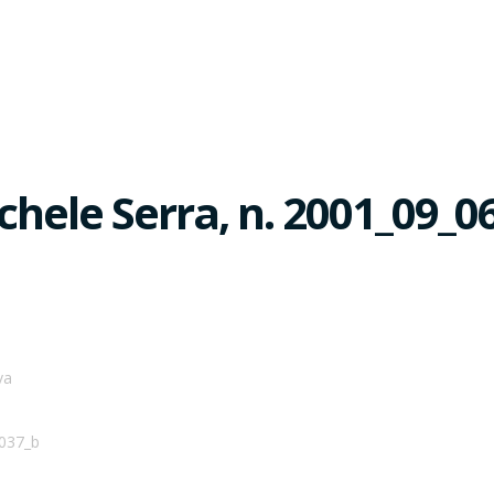
hele Serra, n. 2001_09_0
va
_037_b