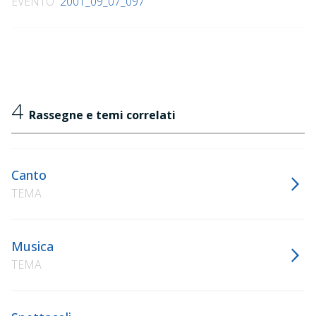
EVENTO
2001_09_07_097
4
Rassegne e temi correlati
Canto
TEMA
Musica
TEMA