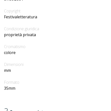
Copyright
Festivaletteratura
Condizione giuridica
proprietà privata
Cromatismo
colore
Dimensioni
mm
Formato
35mm
2