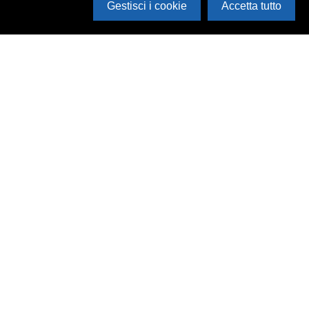
Gestisci i cookie
Accetta tutto
Cerca in archivio
Inventario
Documenti
Foto
Audio
Video
Edizioni
Enti
Persone
Temi
Rassegne