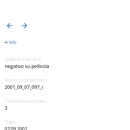
precedente
successiva
Info
Materia e tecnica
negativo su pellicola
Numero d'inventario
2001_09_07_097_i
Consistenza rilevata
3
Data
07.09.2001