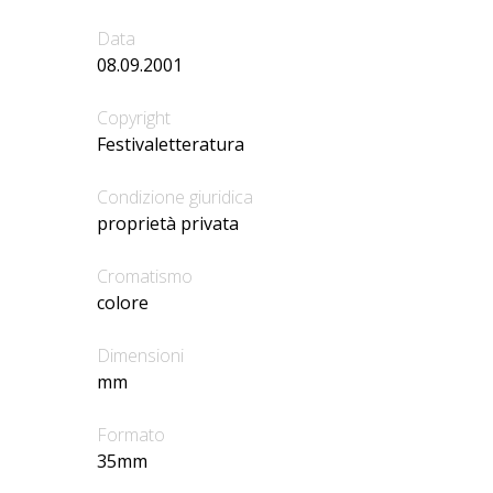
Data
08.09.2001
Copyright
Festivaletteratura
Condizione giuridica
proprietà privata
Cromatismo
colore
Dimensioni
mm
Formato
35mm