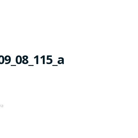
_09_08_115_a
va