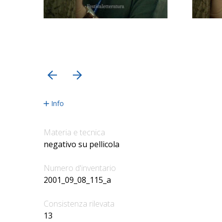
precedente
successiva
Info
Materia e tecnica
negativo su pellicola
Numero d'inventario
2001_09_08_115_a
Consistenza rilevata
13