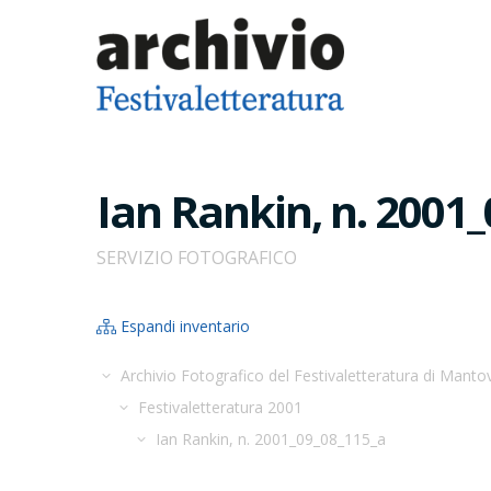
Ian Rankin, n. 2001
SERVIZIO FOTOGRAFICO
Espandi inventario
Archivio Fotografico del Festivaletteratura di Manto
Festivaletteratura 2001
Ian Rankin, n. 2001_09_08_115_a