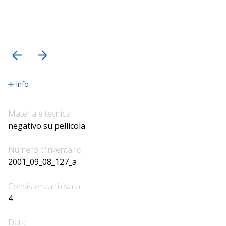
precedente
successiva
Info
Materia e tecnica
negativo su pellicola
Numero d'inventario
2001_09_08_127_a
Consistenza rilevata
4
Data