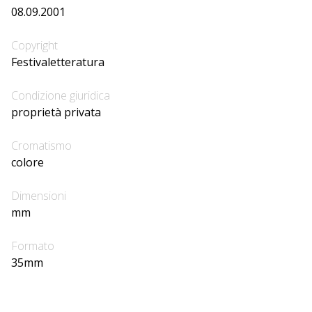
08.09.2001
Copyright
Festivaletteratura
Condizione giuridica
proprietà privata
Cromatismo
colore
Dimensioni
mm
Formato
35mm